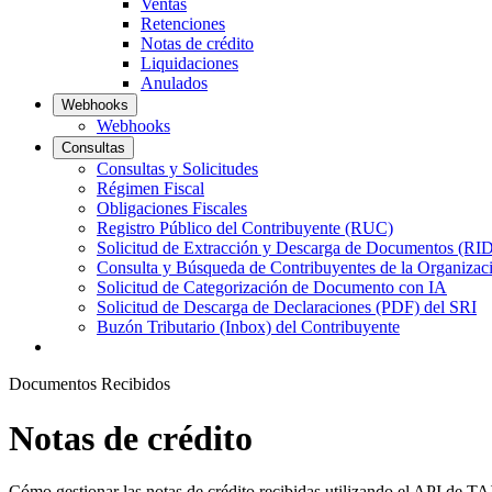
Ventas
Retenciones
Notas de crédito
Liquidaciones
Anulados
Webhooks
Webhooks
Consultas
Consultas y Solicitudes
Régimen Fiscal
Obligaciones Fiscales
Registro Público del Contribuyente (RUC)
Solicitud de Extracción y Descarga de Documentos (
Consulta y Búsqueda de Contribuyentes de la Organizac
Solicitud de Categorización de Documento con IA
Solicitud de Descarga de Declaraciones (PDF) del SRI
Buzón Tributario (Inbox) del Contribuyente
Documentos Recibidos
Notas de crédito
Cómo gestionar las notas de crédito recibidas utilizando el API de