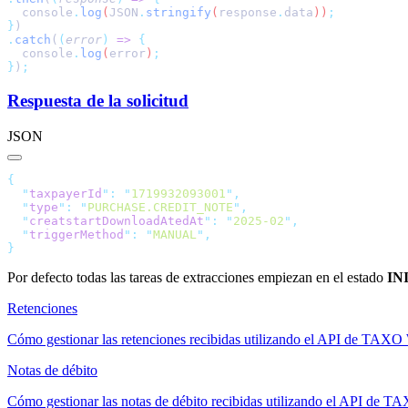
  console
.
log
(
JSON
.
stringify
(
response
.
data
))
}
.
catch
(
(
error
)
 =>
  console
.
log
(
error
)
}
)
Respuesta de la solicitud
JSON
  "
taxpayerId
"
:
 "
1719932093001
"
  "
type
"
:
 "
PURCHASE.CREDIT_NOTE
"
  "
creatstartDownloadAtedAt
"
:
 "
2025-02
"
  "
triggerMethod
"
:
 "
MANUAL
"
Por defecto todas las tareas de extracciones empiezan en el estado
IN
Retenciones
Cómo gestionar las retenciones recibidas utilizando el API de TAX
Notas de débito
Cómo gestionar las notas de débito recibidas utilizando el API de 