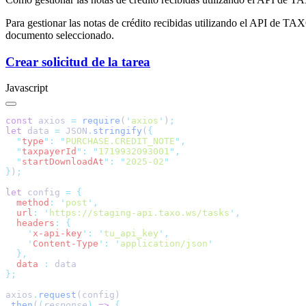
Para gestionar las notas de crédito recibidas utilizando el API de T
documento seleccionado.
Crear solicitud de la tarea
Javascript
const
 axios 
=
 require
(
'
axios
'
)
let
 data 
=
 JSON
.
stringify
(
  "
type
"
:
 "
PURCHASE.CREDIT_NOTE
"
  "
taxpayerId
"
:
 "
1719932093001
"
  "
startDownloadAt
"
:
 "
2025-02
}
)
let
 config 
=
  method
:
 '
post
'
  url
:
 '
https://staging-api.taxo.ws/tasks
'
  headers
:
    '
x-api-key
'
:
 '
tu_api_key
'
    '
Content-Type
'
:
 '
application/json
  data 
:
axios
.
request
.
then
(
(
response
)
 =>