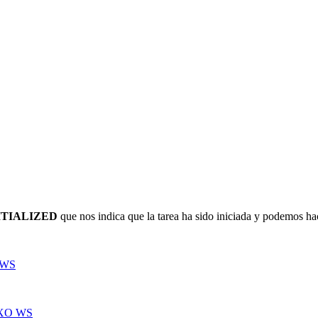
ITIALIZED
que nos indica que la tarea ha sido iniciada y podemos h
O WS
TAXO WS